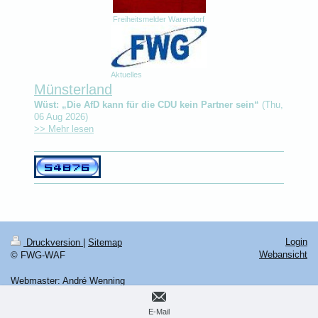
Freiheitsmelder Warendorf
Aktuelles
Münsterland
Wüst: „Die AfD kann für die CDU kein Partner sein“
(Thu,
06 Aug 2026)
>> Mehr lesen
Login
Druckversion
|
Sitemap
Webansicht
© FWG-WAF
Webmaster: André Wenning
E-Mail